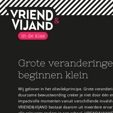
Grote verandering
beginnen klein
Wij geloven in het olievlekprincipe. Grote verander
duurzame bewustwording creëer je niet door één er
impactvolle momenten vanuit verschillende invalsh
VRIEND&VIJAND bestaat daarom uit meerdere ervar
alle relevante spelers in een school. VRIEND&VIJAN