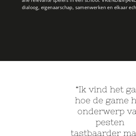
dialoog, eigenaarschap, samenwerken en elkaar ech
“Ik vind het g
hoe de game h
onderwerp v
pesten
tastbaarder ma