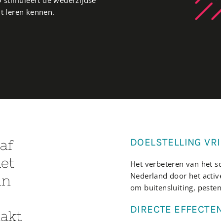
t leren kennen.
DOELSTELLING VR
aaf
et
Het verbeteren van het s
Nederland door het activ
an
om buitensluiting, pesten
DIRECTE EFFECTE
akt