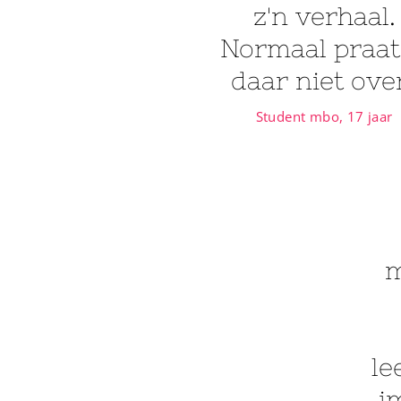
z'n verhaal.
Normaal praat
daar niet over
Student mbo, 17 jaar
m
le
i