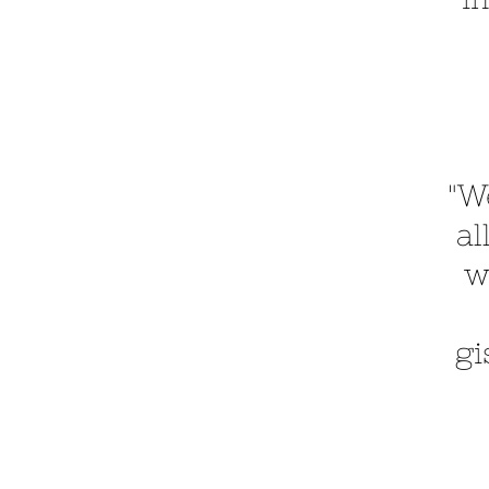
"W
al
w
gi