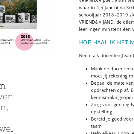
VRIEND&VIJAND komt voor
waar in 4,5 jaar bijna 3
schooljaar 2018 -2019 zie
VRIEND&VIJAND, de dilem
leerlingen minstens één
HOE HAAL IK HET 
Neem als docenten(team) 
Maak de docentenha
moet jij rekening 
Bepaal de mate van 
en
opdrachten op af. B
ver
kennismakingsopdra
Zorg voor genoeg fy
n,
opstelling
Bereid je goed voor
team
 wel
Help elkaar! Loop je