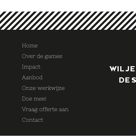
Home
Over de games
WIL J
Impact
Aanbod
DE 
Onze werkwijze
Doe mee!
Vraag offerte aan
Contact