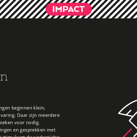
IMPACT
en
ingen beginnen klein,
varing. Daar zijn meerdere
oeken voor nodig.
ingen en gesprekken met
D stimuleert de wederzijdse