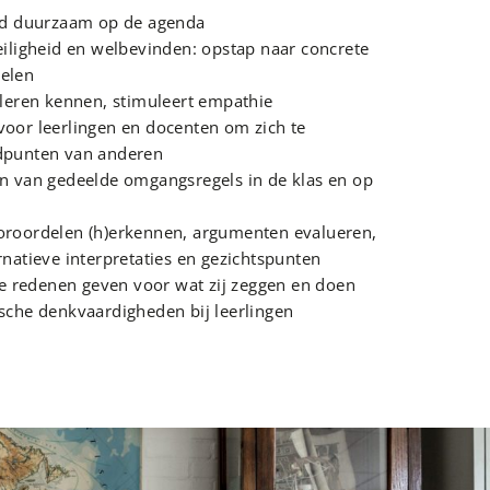
eid duurzaam op de agenda
veiligheid en welbevinden: opstap naar concrete
gelen
r leren kennen, stimuleert empathie
voor leerlingen en docenten om zich te
ndpunten van anderen
en van gedeelde omgangsregels in de klas en op
ooroordelen (h)erkennen, argumenten evalueren,
rnatieve interpretaties en gezichtspunten
 redenen geven voor wat zij zeggen en doen
ische denkvaardigheden bij leerlingen