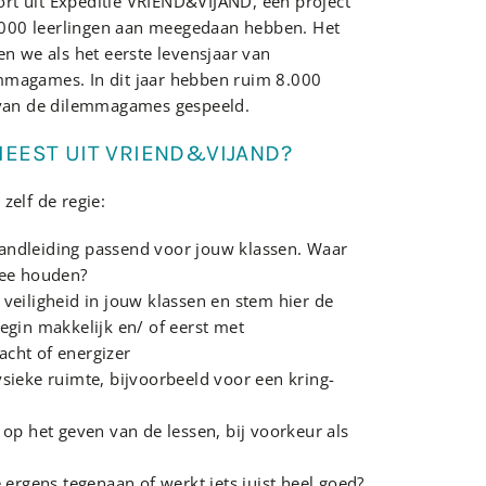
t uit Expeditie VRIEND&VIJAND, een project
0.000 leerlingen aan meegedaan hebben. Het
n we als het eerste levensjaar van
magames. In dit jaar hebben ruim 8.000
 van de dilemmagames gespeeld.
MEEST UIT VRIEND&VIJAND?
zelf de regie:
ndleiding passend voor jouw klassen. Waar
mee houden?
veiligheid in jouw klassen en stem hier de
egin makkelijk en/ of eerst met
cht of energizer
sieke ruimte, bijvoorbeeld voor een kring-
 op het geven van de lessen, bij voorkeur als
 ergens tegenaan of werkt iets juist heel goed?