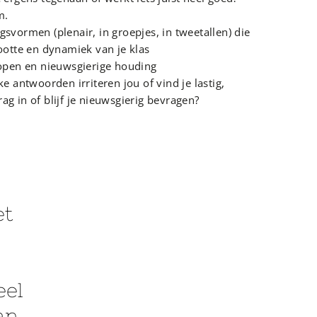
m.
gsvormen (plenair, in groepjes, in tweetallen) die
rootte en dynamiek van je klas
 open en nieuwsgierige houding
ke antwoorden irriteren jou of vind je lastig,
ag in of blijf je nieuwsgierig bevragen?
et
eel
an