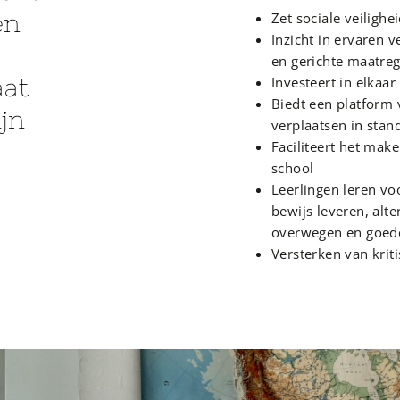
en
Zet sociale veiligh
Inzicht in ervaren 
en gerichte maatre
aat
Investeert in elkaa
Biedt een platform 
ijn
verplaatsen in sta
Faciliteert het mak
school
Leerlingen leren v
bewijs leveren, alte
overwegen en goede
Versterken van krit