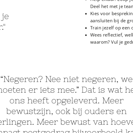
Deel het met je tea
Kies voor besprekin
 je
aansluiten bij de g
."
Train jezelf op een
Wees reflectief, wel
waarom? Vul je gedr
“Negeren? Nee niet negeren, we
oeten er iets mee.” Dat is wat h
ons heeft opgeleverd. Meer
bewustzijn, ook bij ouders en
erlingen. Meer bewust van hoev
mpact pestgedrag bijvoorbeeld k